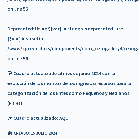
𝗧é𝗰𝗻𝗶𝗰𝗼𝘀
on line
56
Beneficio de Matrícula en trámite
Deprecated
: Using ${var} in strings is deprecated, use
Campaña Solidaria de Donación de Sangre
{$var} instead in
/www/cpce/htdocs/components/com_oziogallery4/oziogall
📍 Reunión de Junta de Gobierno de la FACPCE – Mendoza
on line
56
💬 Más convenios, más beneficios 🌟 - UPA ROPA
💬 Cuadro actualizado al mes de junio 2024 con la
AMERICANA
evolución de los montos de los ingresos/recursos para la
💬 Más convenios, más beneficios 🌟 THE ROOM -
categorización de los Entes como Pequeños y Medianos
MASAJES
(RT 41).
💬 Más convenios, más beneficios 🌟 - TATU
📌 Cuadro actualizado:
AQUI
SUPERMERCADOS
CREADO: 15 JULIO 2024