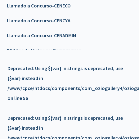
Llamado a Concurso-CENECO
Llamado a Concurso-CENCYA
Llamado a Concurso-CENADMIN
80 Años de Historia y Compromiso
Llamado a Concurso-CENCYA
Deprecated
: Using ${var} in strings is deprecated, use
{$var} instead in
Feriado 9 de Julio
/www/cpce/htdocs/components/com_oziogallery4/oziogall
🎉𝟴𝟬 𝗔Ñ𝗢𝗦 𝗗𝗘 𝗛𝗜𝗦𝗧𝗢𝗥𝗜𝗔 𝗬 𝗖𝗢𝗠𝗣𝗥𝗢𝗠𝗜𝗦𝗢 🎉 -
on line
56
Invitación
Deprecated
: Using ${var} in strings is deprecated, use
Nuevo servicio - PLATAFORMA DE FORMACION/a>
{$var} instead in
📢 𝗖𝗶𝗰𝗹𝗼 𝗱𝗲 𝗘𝗻𝗰𝘂𝗲𝗻𝘁𝗿𝗼𝘀 𝗰𝗼𝗻 𝗦𝗲𝗰𝗿𝗲𝘁𝗮𝗿𝗶𝗼𝘀
/www/cpce/htdocs/components/com_oziogallery4/oziogall